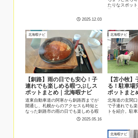
が多いので、時間や場所に合わせて是
たりなスポット
非寄ってみてください！
物スポット、ゲ
日でものんびり
2025.12.03
まとめました。
北海暇ナビ
北海暇ナビ
【釧路】雨の日でも安心！子
【苫小牧】
連れでも楽しめる暇つぶしス
る！駐車場
ポットまとめ｜北海暇ナビ
ポットまと
道東自動車道の阿寒から釧路西までが
北海道の玄関口
開通し、札幌からのアクセスも時短と
で子連れでも楽
なった釧路市の雨の日でも楽しめる暇
トを紹介。駐車
つぶしスポットを紹介。子連れや家族
心。観光やショ
2025.05.16
旅行でも立ち寄りやすい施設が充実し
くり過ごせる場
ていますので観光プランの空き時間に
牧といえばのホ
おすすめです。
てきましたよ。
北海暇ナビ