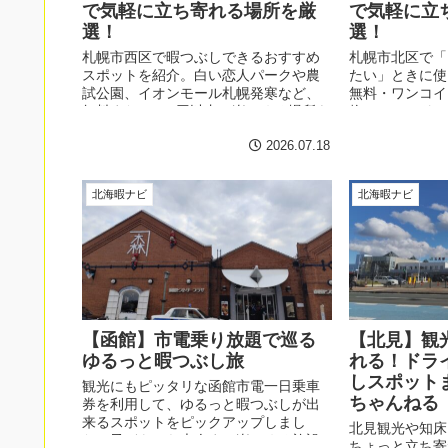
で気軽に立ち寄れる場所を厳
で気軽に立
選！
選！
札幌市西区で暇つぶしできるおすすめ
札幌市北区で「
スポットを紹介。白い恋人パークや農
たい」ときに使
試公園、イオンモール札幌発寒など、
無料・ワンコイ
無料または500円以内で楽しめる場所を
物ついで・ドラ
厳選しました。電車・車どちらでもア
る場所をまとめ
2026.07.18
クセスしやすく、買い物や散策、子ど
も連れにもおすすめです。
北海暇ナビ
北海暇ナビ
【函館】市電乗り放題で巡る
【北見】観
ゆるっと暇つぶし旅
れる！ドラ
しスポット
観光にもピッタリな函館市電一日乗車
ちゃんねる
券を利用して、ゆるっと暇つぶしが出
来るスポットをピックアップしまし
北見観光や知床
た。子どもから大人まで楽しめる施設
ちょっと立ち寄