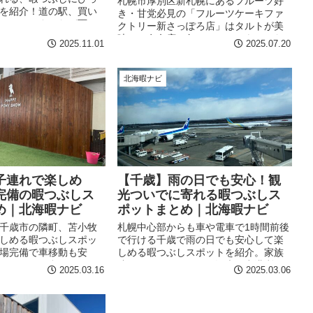
札幌市厚別区新札幌にあるフルーツ好
を紹介！道の駅、買い
き・甘党必見の「フルーツケーキファ
ームセンターなど雨の
クトリー新さっぽろ店」はタルトが美
過ごせる場所を基本に
味しい有名店。旬のフルーツをふんだ
2025.11.01
2025.07.20
んに使用し宝石の様な仕上がりと1ピー
スの大きさに大満足間違いなし！今回
は夢のケーキバイキングへ再訪！皆様
北海暇ナビ
もぜひ行ってみてね。
子連れで楽しめ
【千歳】雨の日でも安心！観
完備の暇つぶしス
光ついでに寄れる暇つぶしス
め｜北海暇ナビ
ポットまとめ｜北海暇ナビ
千歳市の隣町、苫小牧
札幌中心部からも車や電車で1時間前後
しめる暇つぶしスポッ
で行ける千歳で雨の日でも安心して楽
場完備で車移動も安
しめる暇つぶしスポットを紹介。家族
ッピングの合間にゆっ
連れにもおすすめの、観光や空港利用
2025.03.16
2025.03.06
所を集めました。苫小
の合間に立ち寄れる施設をまとめまし
ッキや海鮮丼も味わっ
た。