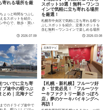
ち寄れる場所を厳
スポット10選！無料～ワンコ
インで気軽に立ち寄れる場所
を厳選！
ちょっと時間をつぶし
えるスポットを紹介。
札幌市中央区で気軽に立ち寄れる暇つ
ン中心で、散歩・買い
ぶしスポットを紹介。定番スポットを
イブ途中にも立ち寄れ
含む無料～ワンコインで楽しめる場所
ています。
を交通機関と車で行けるスポットに分
2026.07.09
2026.03.08
けてまとめました。札幌観光や休日の
お出かけにもおすすめです。
北海甘ナビ
光ついでに立ち寄
【札幌・新札幌】フルーツ好
イブ途中の暇つぶ
き・甘党必見！「フルーツケ
まとめ｜北海ナビ
ーキファクトリー新さっぽろ
店」夢のケーキバイキングへ
再訪！
までのドライブ途中で
れる、暇つぶしにぴっ