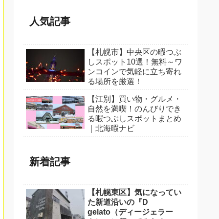
人気記事
【札幌市】中央区の暇つぶ
しスポット10選！無料～ワ
ンコインで気軽に立ち寄れ
る場所を厳選！
【江別】買い物・グルメ・
自然を満喫！のんびりでき
る暇つぶしスポットまとめ
｜北海暇ナビ
新着記事
【札幌東区】気になってい
た新道沿いの『D
gelato（ディージェラー