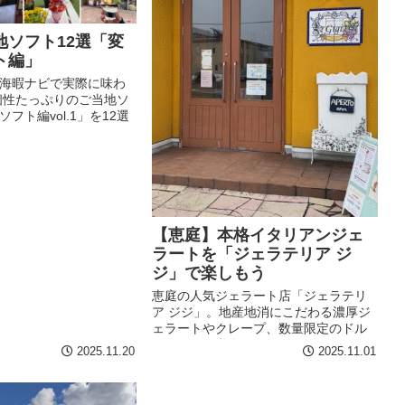
地ソフト12選「変
ト編」
海暇ナビで実際に味わ
個性たっぷりのご当地ソ
フト編vol.1」を12選
！
【恵庭】本格イタリアンジェ
ラートを「ジェラテリア ジ
ジ」で楽しもう
恵庭の人気ジェラート店「ジェラテリ
ア ジジ」。地産地消にこだわる濃厚ジ
ェラートやクレープ、数量限定のドル
チェピザは必食！おでかけにおすす
2025.11.20
2025.11.01
め。