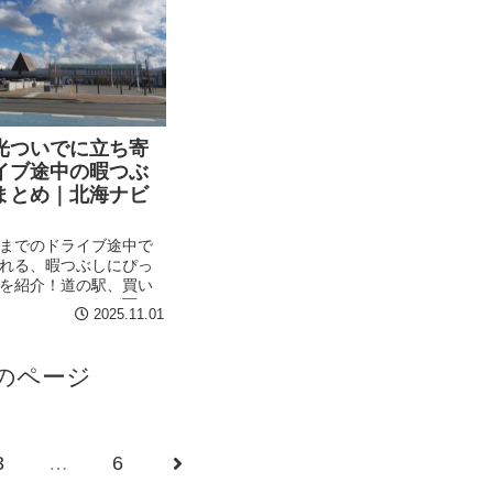
光ついでに立ち寄
イブ途中の暇つぶ
まとめ｜北海ナビ
までのドライブ途中で
れる、暇つぶしにぴっ
を紹介！道の駅、買い
ームセンターなど雨の
2025.11.01
過ごせる場所を基本に
のページ
3
…
6