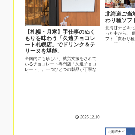
北海道ご当
わり種ソフ
北海甘ナビ＆北
【札幌・月寒】手仕事のぬく
った中から、 
もりを味わう「久遠チョコレ
フト「変わり種ソ
ート札幌店」でドリンク＆テ
をご紹介します
リーヌを堪能。
全国的にも珍しい、就労支援をされて
いるチョコレート専門店「久遠チョコ
レート」。一つひとつの製品が丁寧な
手仕事によって作られており美味しさ
だけでなく、「作り手のやさしさ」も
感じられるのが魅力です。ぜひお近く
の久遠チョコレートへ行ってみてくだ
さい。
2025.12.10
北海暇ナビ