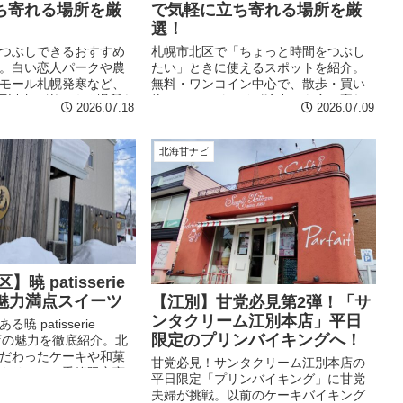
ち寄れる場所を厳
で気軽に立ち寄れる場所を厳
選！
つぶしできるおすすめ
札幌市北区で「ちょっと時間をつぶし
。白い恋人パークや農
たい」ときに使えるスポットを紹介。
モール札幌発寒など、
無料・ワンコイン中心で、散歩・買い
0円以内で楽しめる場所を
物ついで・ドライブ途中にも立ち寄れ
2026.07.18
2026.07.09
電車・車どちらでもア
る場所をまとめています。
、買い物や散策、子ど
すめです。
北海甘ナビ
暁 patisserie
の魅力満点スイーツ
【江別】甘党必見第2弾！「サ
ンタクリーム江別本店」平日
 patisserie
限定のプリンバイキングへ！
田店の魅力を徹底紹介。北
だわったケーキや和菓
甘党必見！サンタクリーム江別本店の
クリーム、季節限定商
平日限定「プリンバイキング」に甘党
説。店舗情報やおすす
夫婦が挑戦。以前のケーキバイキング