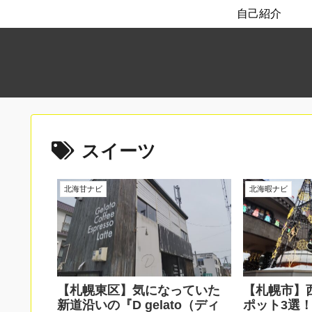
自己紹介
スイーツ
北海甘ナビ
北海暇ナビ
【札幌東区】気になっていた
【札幌市】
新道沿いの『D gelato（ディ
ポット3選