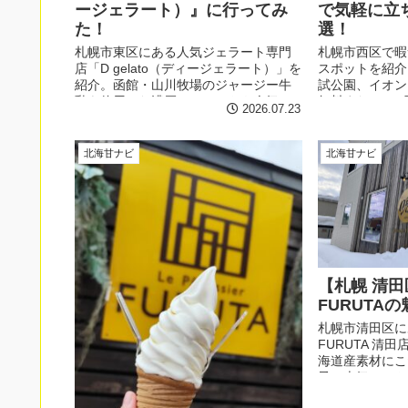
ージェラート）』に行ってみ
で気軽に立
た！
選！
札幌市東区にある人気ジェラート専門
札幌市西区で暇
店「D gelato（ディージェラート）」を
スポットを紹介
紹介。函館・山川牧場のジャージー牛
試公園、イオン
乳を使用した濃厚ジェラートや人気の
無料または50
2026.07.23
バブルワッフルが味わえるオシャレな
厳選しました。
たたずまいのお店です。
クセスしやすく
も連れにもおす
北海甘ナビ
北海甘ナビ
【札幌 清田区】
FURUTA
札幌市清田区にある暁
FURUTA 清
海道産素材にこ
子、本気ソフト
品まで詳しく解