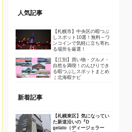
人気記事
【札幌市】中央区の暇つぶ
しスポット10選！無料～ワ
ンコインで気軽に立ち寄れ
る場所を厳選！
【江別】買い物・グルメ・
自然を満喫！のんびりでき
る暇つぶしスポットまとめ
｜北海暇ナビ
新着記事
【札幌東区】気になってい
た新道沿いの『D
gelato（ディージェラー